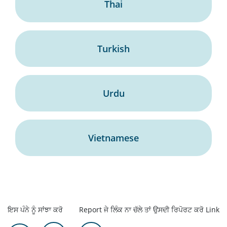
Thai
Turkish
Urdu
Vietnamese
ਇਸ ਪੰਨੇ ਨੂੰ ਸਾਂਝਾ ਕਰੋ
Report ਜੇ ਲਿੰਕ ਨਾ ਚੱਲੇ ਤਾਂ ਉਸਦੀ ਰਿਪੋਰਟ ਕਰੋ Link