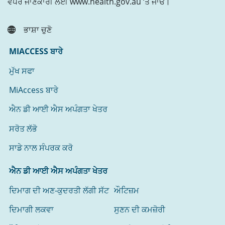
ਵਧੇਰੇ ਜਾਣਕਾਰੀ ਲਈ www.health.gov.au ‘ਤੇ ਜਾਓ।
ਭਾਸ਼ਾ ਚੁਣੋ
MIACCESS ਬਾਰੇ
ਮੁੱਖ ਸਫਾ
MiAccess ਬਾਰੇ
ਐਨ ਡੀ ਆਈ ਐਸ ਅਪੰਗਤਾ ਖੇਤਰ
ਸਰੋਤ ਲੱਭੋ
ਸਾਡੇ ਨਾਲ ਸੰਪਰਕ ਕਰੋ
ਐਨ ਡੀ ਆਈ ਐਸ ਅਪੰਗਤਾ ਖੇਤਰ
ਦਿਮਾਗ ਦੀ ਅਣ-ਕੁਦਰਤੀ ਲੱਗੀ ਸੱਟ
ਔਟਿਜ਼ਮ
ਦਿਮਾਗੀ ਲਕਵਾ
ਸੁਣਨ ਦੀ ਕਮਜ਼ੋਰੀ