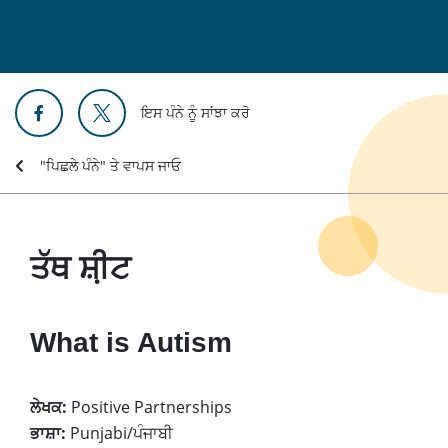
ਇਸ ਪੰਨੇ ਨੂੰ ਸਾਂਝਾ ਕਰੋ
"ਪਿਛਲੇ ਪੰਨੇ" ਤੇ ਵਾਪਸ ਜਾਓ
ਤੱਥ ਸ਼਼ੀਟ
What is Autism
ਲੇਖਕ:
Positive Partnerships
ਭਾਸ਼ਾ:
Punjabi/ਪੰਜਾਬੀ