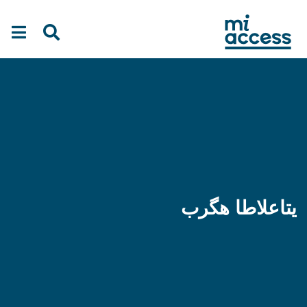
Ski
t
mai
conten
یتاعلاطا هگرب