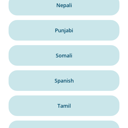
Nepali
Punjabi
Somali
Spanish
Tamil