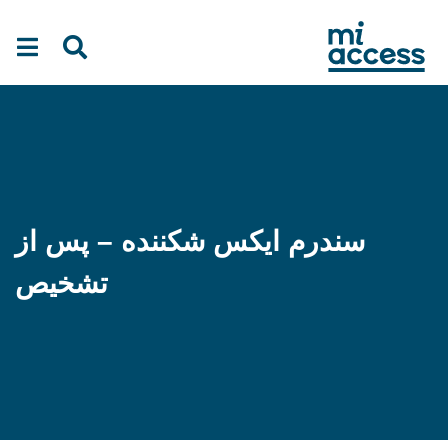
Ski
t
mai
conten
سندرم ایکس شکننده – پس از
تشخیص