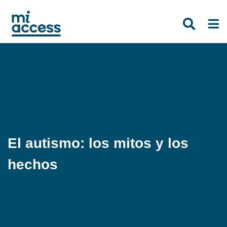
Skip
to
main
content
El autismo: los mitos y los
hechos