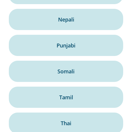
Nepali
Punjabi
Somali
Tamil
Thai